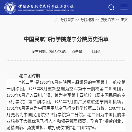
分院首页
>>
分院概况
>>
历史沿革
>> 正文
中国民航飞行学院遂宁分院历史沿革
发布日期：2015-02-05
点击量：
14443
老二团时期
“老二团”是
年
月在陕西三原组建的空军第十一航校第
1953
8
一训练团，
年
月重新整编为空军第十一航校第二训练团，
1955
5
年
月迁入四川广汉，编为空军第十四航校（现中国民用航空
1958
8
飞行学院）第二训练团，
年
月由广汉进驻遂宁南坝机场。
1963
7
年
月更名为中国民用航空飞行专科学校第二分校，
年
1981
8
1987
12
月更名为中国民用航空飞行学院第二分院。老二团为中国民航事
业培养了大批优秀飞行人才和领导管理精英，孕育了“艰苦创业、
励精图治、勇挑重担、敢打硬仗”的“老二团”精神。