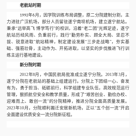
老航站时期
年
月，因学院训练布局调整，
原二分院建制分割，主
1992
6
力进驻广汉机场，部分人员留驻遂宁南坝机场，建立遂宁航站。
秉承
“远举高飞 博学笃行”的校训，沿着“老二团”光辉足迹，遂宁
航站历经风雨、负重前行，践行“勤劳朴实、顾全大局、坚忍不
拔、锐意进取”航站精神，制定建设发展“三步走战略”，夯实基
础、强筋壮骨，主动作为、开拓进取，以坚实的步伐推进飞行训
练主运行基地建设。
新分院时期
2012年8月，中国民航局批准成立遂宁分院。2013年3月，
遂宁分院在老航站的基础上组建运行。分院上下团结一心、奋发
有为，勇于担当、砥砺前行，科学组建专业队伍，高效规范运行
管理，狠抓航空安全和教学质量，形成了“艰苦创业、勤俭办校、
迎难而上、敢创一流”的分院精神，推进分院全面高质量发展。
2023年10月，分院顺利搬迁安居新机场，正以“五个创一流”开启
全面建设优质安全一流分院新征程。