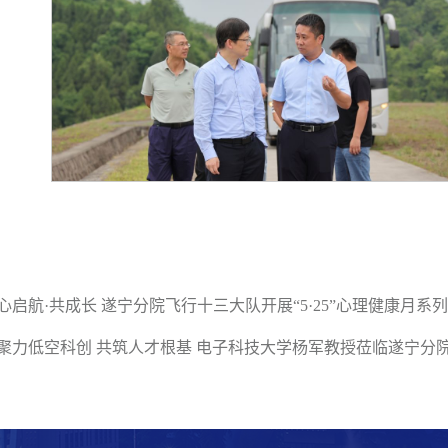
心启航·共成长 遂宁分院飞行十三大队开展“5·25”心理健康月系
聚力低空科创 共筑人才根基 电子科技大学杨军教授莅临遂宁分