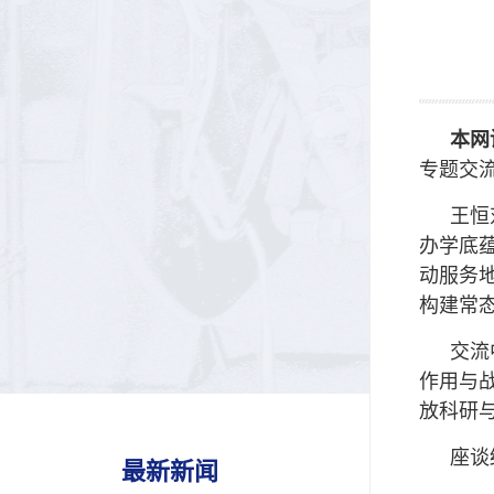
本网
专题交
王恒
办学底
动服务
构建常
交流
作用与
放科研
座谈
最新新闻