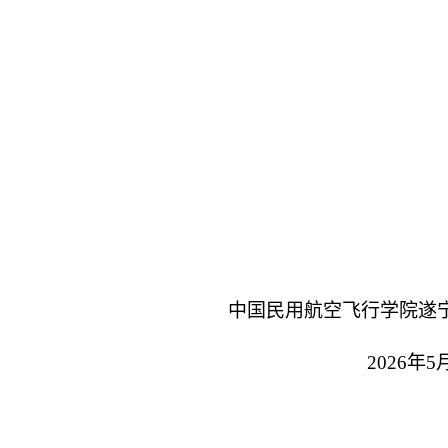
中国民用航空飞行学院遂
202
6
年
5