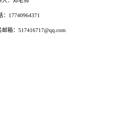
系人：
邓老师
话：
17740964371
名邮箱：
517416717@qq.com