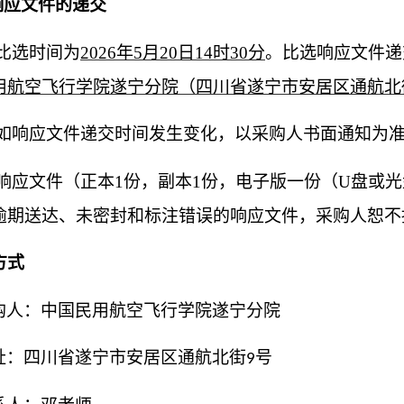
响应文件的递交
比选
时间为
202
6
年
5
月
20
日
14
时
30
分
。比选响应
文件递
用航空飞行学院遂宁分院（四川省遂宁市安居区通航北
如响应文件递交时间发生变化，以采购人书面通知为
响应文件（正本
1份，副本1份，电子版一份（U盘或
逾期送达、未密封和标注错误的响应文件，采购人恕不
方式
购人
：中国民用航空飞行学院遂宁分院
址：四川省遂宁市安居区通航北
街
号
9