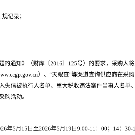
 规记录；
题的通知》（财库〔
2016〕125号）的要求，采购人
”（www.ccgp.gov.cn）、“天眼查”等渠道查询供应商在采
入失信被执行人名单、重大税收违法案件当事人名单
采购活动。
02
6
年
5
月
15
日至
2026
年
5
月
19
日
9:00-11：00；14：30-