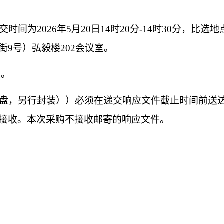
交时间为
202
6
年
5
月
20
日
14
时
20
分
-14
时
30
分
，比选地
街
9号）弘毅楼202会议室。
准。
光盘，另行封装））必须在递交响应文件截止时间前送
接收。本次采购不接收邮寄的响应文件。