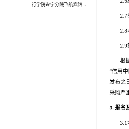
2.6
行学院遂宁分院飞航宾馆...
2
2
2
根
“信用中国
发布之
采购严
报名
3.
3