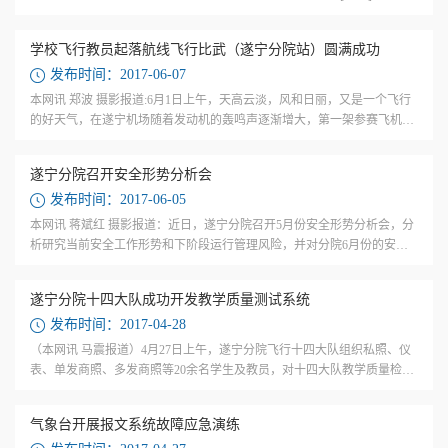
文件精神，结合分院实际，制定遂宁分院2017年“安全生产月”活动实施
方...
学校飞行教员起落航线飞行比武（遂宁分院站）圆满成功
发布时间：2017-06-07
本网讯 郑波 摄影报道:6月1日上午，天高云淡，风和日丽，又是一个飞行
的好天气，在遂宁机场随着发动机的轰鸣声逐渐增大，第一架参赛飞机B-
9405腾空而起，中国民航飞行学院（遂宁分院站）飞行教员起落航线飞行
比武正式...
遂宁分院召开安全形势分析会
发布时间：2017-06-05
本网讯 蒋斌红 摄影报道：近日，遂宁分院召开5月份安全形势分析会，分
析研究当前安全工作形势和下阶段运行管理风险，并对分院6月份的安全
工作进行了部署。 会上，副院长王恒向分院安委会提交了5月份安全工作
报告，通...
遂宁分院十四大队成功开发教学质量测试系统
发布时间：2017-04-28
（本网讯 马震报道）4月27日上午，遂宁分院飞行十四大队组织私照、仪
表、单发商照、多发商照等20余名学生及教员，对十四大队教学质量检查
新系统进行测试。 测试系统由十四大队教员自主研究开发，具有使用简
单、方便、...
气象台开展报文系统故障应急演练