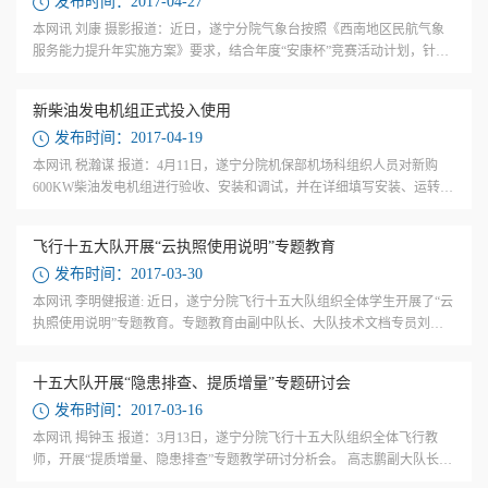
发布时间：2017-04-27
本网讯 刘康 摄影报道：近日，遂宁分院气象台按照《西南地区民航气象
服务能力提升年实施方案》要求，结合年度“安康杯”竞赛活动计划，针对
报文系统故障后请求西南空管局代发报文的工作程序开展应急演练。 演练
中，所...
新柴油发电机组正式投入使用
发布时间：2017-04-19
本网讯 税瀚谋 报道：4月11日，遂宁分院机保部机场科组织人员对新购
600KW柴油发电机组进行验收、安装和调试，并在详细填写安装、运转调
试记录后，发电机组正式投入使用。 新的发电机到分院后，机保部机场科
组织人员进...
飞行十五大队开展“云执照使用说明”专题教育
发布时间：2017-03-30
本网讯 李明健报道: 近日，遂宁分院飞行十五大队组织全体学生开展了“云
执照使用说明”专题教育。专题教育由副中队长、大队技术文档专员刘强
教员主讲。 此次课程目的是落实民航局的要求，提高大家的认识和掌握云
执照...
十五大队开展“隐患排查、提质增量”专题研讨会
发布时间：2017-03-16
本网讯 揭钟玉 报道：3月13日，遂宁分院飞行十五大队组织全体飞行教
师，开展“提质增量、隐患排查”专题教学研讨分析会。 高志鹏副大队长首
先通报了学院近期飞行训练中发生的不正常情况，传达了这次活动的具体