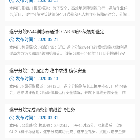
发布时间：2020-05-21
本网讯 张银川 摄影报道：为了安全、高效地保障训练飞行与通航作业任
务,近日，遂宁分院空管站组织召开通航和无人机作业保障研讨会，分院副
院长王恒和纪检监察室负责人参加了会议。 在全国通航大发展的背景下，
川内低...
遂宁分院PA44训练器通过CCAR-60部5级初始鉴定
发布时间：2020-05-21
本网讯 柯昊磊/文 冯渝洋/图：近日,遂宁分院PA44飞行模拟训练器顺利通
过局方CCAR-60部5级初始鉴定。 该练习器于2019年11月到分院进行安
装、调试，分院组织飞行教员进行了为期1个月的试飞验证。模拟机室对
试飞中发现的...
遂宁分院：加强定力 稳中求进 确保安全
发布时间：2020-05-13
本网讯羽露摄影报道：5月12日，遂宁分院副院长王恒主持召开飞行预备
会，总结讲评近期训练保障和运行安全情况，并就下阶段分院安全工作进
行部署。 会议听取了各运行单位近期工作情况的汇报。安监部通报了近期
运行事件...
遂宁分院完成两条新航线首飞任务
发布时间：2020-03-31
本网讯 吕维峰/文 赖鑫/图：3月25日，下午15时55分，随着最后一架B—
9412飞机平稳落地，遂宁分院成功完成了遂宁至礼安、武胜和遂宁至赛
马、龙形两条航行航线的首飞任务。 这两条新航线位于西部战区某飞行部