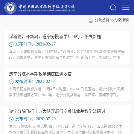
分院首页
>>
训练新闻
谋新篇，开新局，遂宁分院新学年飞行训练展新翅
发布时间：2021-02-27
本网讯羽露摄影报道：2月27日，7点39分，B-70A9号飞机如雄鹰般腾空而
起、划破长空，遂宁分院2021新学期教学飞行训练工作正式起航。学院党
委书记李汉成率飞标处处长葛志斌、航安办主任王永根、学院党委秘书倪
亮一行到...
遂宁分院本学期教学训练圆满收官
发布时间：2021-02-04
本网讯羽露摄影报道：2月4日12时整，B-9347飞机落地，遂宁分院本学期
教学训练圆满收官。2020年，遂宁分院战酷暑、斗严寒、假期不停飞，在
全体师生员工的齐心协力下，完成飞行日278个、起落67289架次、飞行训
练量4.15...
遂宁分院飞行十五大队开展低空着陆偏差教学法研讨
发布时间：2020-07-20
本网讯 顾振中/文 高志鹏/图：7月17日，遂宁分院飞行十五大队组织全体
教员开展低空着陆偏差教学法研讨。 本次研讨由中队长蒋鑫郁主持，他首