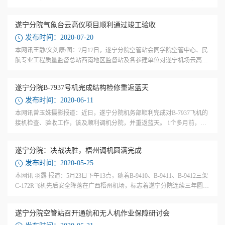
先介绍了研讨的背景和目的，接着他运用视频教案结合个人教学经验，逐
步讲解...
遂宁分院气象台云高仪项目顺利通过竣工验收
发布时间：2020-07-20
本网讯王静/文刘康/图：7月17日，遂宁分院空管站会同学院空管中心、民
航专业工程质量监督总站西南地区监督站及各参建单位对遂宁机场云高仪
进行了项目竣工验收。 该项目自2019年10月近距导航台重建后，于10月17
日顺利...
遂宁分院B-7937号机完成结构检修重返蓝天
发布时间：2020-06-11
本网讯曾玉姝摄影报道：近日，遂宁分院机务部顺利完成对B-7937飞机的
接机检查、验收工作，该及顺利调机分院，并重返蓝天。 1个多月前，B-
7937号机返回学院飞机修理厂进行14000小时结构检修。在收到检修完成
的消息后，...
遂宁分院：决战决胜，梧州调机圆满完成
发布时间：2020-05-25
本网讯 羽露 报道：5月23日下午13点，随着B-9410、B-9411、B-9412三架
C-172R飞机先后安全降落在广西梧州机场，标志着遂宁分院连续三年圆满
完成了“遂宁—芷江—梧州”调机任务。至此，遂宁分院租借航空工业珠海
飞校的...
遂宁分院空管站召开通航和无人机作业保障研讨会