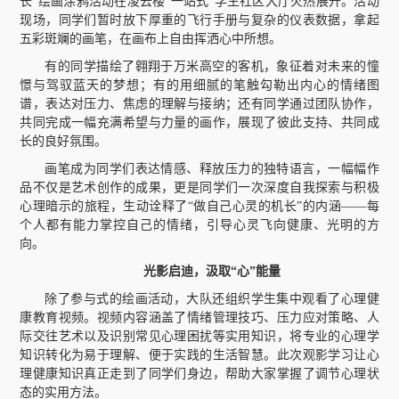
长”绘画涂鸦活动在凌云楼“一站式”学生社区大厅火热展开。活动
现场，同学们暂时放下厚重的飞行手册与复杂的仪表数据，拿起
五彩斑斓的画笔，在画布上自由挥洒心中所想。
有的同学描绘了翱翔于万米高空的客机，象征着对未来的憧
憬与驾驭蓝天的梦想；有的用细腻的笔触勾勒出内心的情绪图
谱，表达对压力、焦虑的理解与接纳；还有同学通过团队协作，
共同完成一幅充满希望与力量的画作，展现了彼此支持、共同成
长的良好氛围。
画笔成为同学们表达情感、释放压力的独特语言，一幅幅作
品不仅是艺术创作的成果，更是同学们一次深度自我探索与积极
心理暗示的旅程，生动诠释了“做自己心灵的机长”的内涵——每
个人都有能力掌控自己的情绪，引导心灵飞向健康、光明的方
向。
光影启迪，汲取“心”能量
除了参与式的绘画活动，大队还组织学生集中观看了心理健
康教育视频。视频内容涵盖了情绪管理技巧、压力应对策略、人
际交往艺术以及识别常见心理困扰等实用知识，将专业的心理学
知识转化为易于理解、便于实践的生活智慧。此次观影学习让心
理健康知识真正走到了同学们身边，帮助大家掌握了调节心理状
态的实用方法。