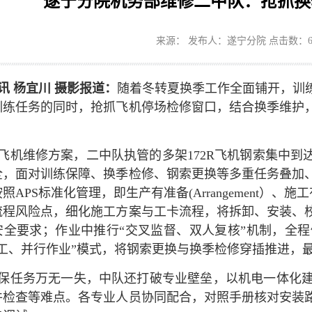
遂宁分院机务部维修二中队：抢抓换
来源： 发布人：遂宁分院 点击数：
讯 杨宜川 摄影报道：
随着冬转夏换季工作全面铺开，训
训练任务的同时，抢抓飞机停场检修窗口，结合换季维护，
飞机维修方案，二中队执管的多架172R飞机钢索集中到
全，面对训练保障、换季检修、钢索更换等多重任务叠加
照APS标准化管理，即生产有准备(Arrangement）、施工有
流程风险点，细化施工方案与工卡流程，将拆卸、安装、
安全要求；作业中推行“交叉监督、双人复核”机制，全
施工、并行作业”模式，将钢索更换与换季检修穿插推进，
保任务万无一失，中队还打破专业壁垒，以机电一体化
件检查等难点。各专业人员协同配合，对照手册核对安装路