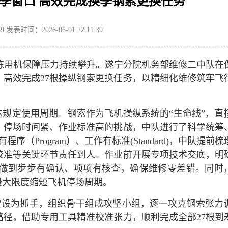
季窗口 高效完成换季钢索更换任务
69
发表时间：2026-06-01 22:11:39
练用机保障压力持续攀升。遂宁分院机务部维修二中队在
高效完成27根操纵钢索更换任务，以精细化维修筑牢飞
达规定使用周期。钢索作为飞机操纵系统的“生命线”，直
、停场时间紧、作业标准高的挑战，中队进行了科学统筹
程序（Program）、工作有标准(Standard)，中队提前
校准等关键环节责任到人。作业前开展专项技术交底，明
程做到步步有确认、项项有核查，确保维修零差错。同时
最大限度缩短飞机停场周期。
建设为抓手，组织骨干组成攻坚小组，逐一攻克钢索张力
径，借助专用工具精准校准张力，顺利完成全部27根到