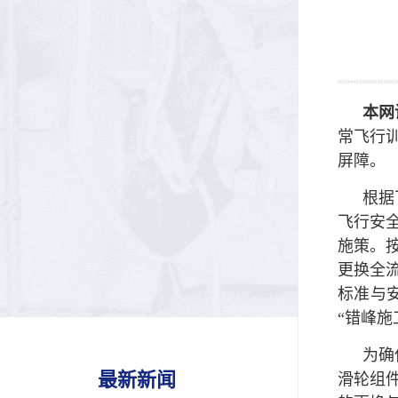
本网
常飞行
屏障。
根据
飞行安
施策。按
更换全
标准与
“错峰
为确
最新新闻
滑轮组