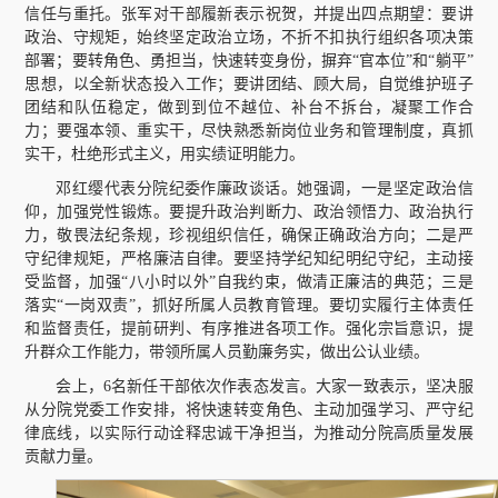
信任与重托。张军对干部履新表示祝贺，并提出四点期望：要讲
政治、守规矩，始终坚定政治立场，不折不扣执行组织各项决策
部署；要转角色、勇担当，快速转变身份，摒弃“官本位”和“躺平”
思想，以全新状态投入工作；要讲团结、顾大局，自觉维护班子
团结和队伍稳定，做到到位不越位、补台不拆台，凝聚工作合
力；要强本领、重实干，尽快熟悉新岗位业务和管理制度，真抓
实干，杜绝形式主义，用实绩证明能力。
邓红缨代表分院纪委作廉政谈话。她强调，一是坚定政治信
仰，加强党性锻炼。要提升政治判断力、政治领悟力、政治执行
力，敬畏法纪条规，珍视组织信任，确保正确政治方向；二是严
守纪律规矩，严格廉洁自律。要坚持学纪知纪明纪守纪，主动接
受监督，加强“八小时以外”自我约束，做清正廉洁的典范；三是
落实“一岗双责”，抓好所属人员教育管理。要切实履行主体责任
和监督责任，提前研判、有序推进各项工作。强化宗旨意识，提
升群众工作能力，带领所属人员勤廉务实，做出公认业绩。
会上，6名新任干部依次作表态发言。大家一致表示，坚决服
从分院党委工作安排，将快速转变角色、主动加强学习、严守纪
律底线，以实际行动诠释忠诚干净担当，为推动分院高质量发展
贡献力量。