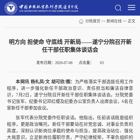
分院首页
>>
新闻在线
>> 正文
明方向 担使命 守底线 开新局——遂宁分院召开新
任干部任职集体谈话会
发布日期：2026-07-06
点击量：
63
本网讯
杨礼凤/文 胡可欣/图：
为严格落实干部选拔任用工作
程序，进一步强化新任干部政治意识、责任担当和廉洁自律意
识，7月2日，遂宁分院召开新任干部任职集体谈话会。分院党委
书记张军、纪委书记邓红缨及纪委办公室负责人出席会议，6名在
家新任干部参加会议。
张军代表分院党委作任职谈话。他指出，任前谈话既是组织
程序，更是政治嘱托，新任干部要站在对党忠诚、对事业负责的
高度，深刻认识新岗位承载的使命与担当，提高政治站位、强化
大局意识，立足新岗位履职尽责，严守纪律规矩，不辜负组织的