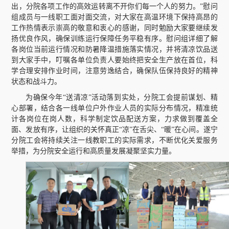
出，分院各项工作的高效运转离不开你们每一个人的努力。”慰问
组成员与一线职工面对面交流，对大家在高温环境下保持高昂的
工作热情表示崇高的敬意和衷心的感谢，同时勉励大家要继续发
扬优良作风，确保训练运行保障任务平稳有序。慰问组详细了解
各岗位当前运行情况和防暑降温措施落实情况，并将清凉饮品送
到大家手中，叮嘱各单位负责人要始终把安全生产放在首位，科
学合理安排作业时间，注意劳逸结合，确保队伍保持良好的精神
状态和战斗力。
为确保今年“送清凉”活动落到实处，分院工会提前谋划、精
心部署，结合各一线单位户外作业人员的实际分布情况，精准统
计各岗位在岗人数，科学制定饮品配送方案，力求做到覆盖全
面、发放有序，让组织的关怀真正“凉”在舌尖、“暖”在心间。遂宁
分院工会将持续关注一线教职工的实际需求，不断优化关爱服务
举措，为分院安全运行和高质量发展凝聚坚实力量。