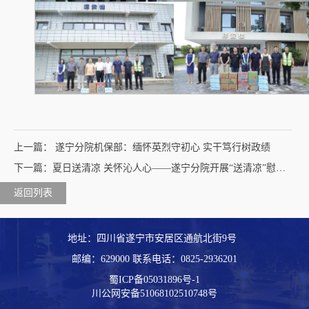
上一篇： 遂宁分院机保部：缅怀英烈守初心 实干笃行树政绩
下一篇：夏日送清凉 关怀沁人心——遂宁分院开展“送清凉”慰问活动
返回列表
地址：四川省遂宁市安居区通航北街9号
邮编：629000 联系电话：
0825-2936201
蜀ICP备05031896号-1
川公网安备51068102510748号