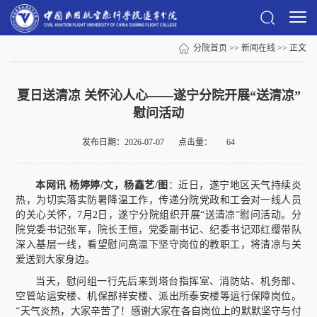
分院首页
>>
新闻在线
>> 正文
夏日送清凉 关怀沁人心——遂宁分院开展“送清凉”
慰问活动
发布日期：2026-07-07
点击量：
64
本网讯
杨婷婷/文，杨鑫艺/图
：近日，遂宁地区天气持续炎
热，为切实落实防暑降温工作，传递分院党政和工会对一线人员
的关心关怀，7月2日，遂宁分院组织开展“送清凉”慰问活动。分
院党委书记张军，院长王恒，党委副书记、纪委书记邓红缨带队
深入基层一线，看望慰问高温下坚守岗位的教职工，将清凉与关
爱送到大家身边。
当天，慰问组一行先后来到塔台指挥室、消防站、机务部、
空管站运安楼、机保部祥安楼、派出所泰安楼等运行保障岗位。
“天气炎热，大家辛苦了！感谢大家在各自岗位上的默默坚守与付