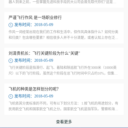
器人到来之前，一些掌握先进科技手段的大公司会首先取代你们”这是在
一次给机场管理人员讲课时我对问题的答复。12月20日，阿里云在云栖大
会北...
严谨飞行作风 是一场职业修行
发布时间：2018-05-09
作风一词经常出现在我们的工作和生活中，但作风具体指什么？如何分类
和归类？包含哪些要素？相信很多人并不十分清楚，或者认知上存在泛概
念化、偏面化和标签化等，对作风建设带来不利影响。 “作风”是指群体或
个人在...
刘清贵机长：飞行关键阶段为什么“关键”
发布时间：2018-05-09
飞行关键阶段是指滑行、起飞、着陆和除巡航飞行外在3000米（10000英
尺）以下的飞行阶段。虽然这个阶段在总飞行时间中只占约10%，但集中
了大多数飞行安全风险。为什么要用“关键”这个词？笔者认为，这是基于
风险的可...
飞机的种类是怎样划分的呢？
发布时间：2018-05-09
飞机依其分类标准的不同，可有以下划分方法： 1.按飞机的用途划分，有
民用航空飞机和国家航空飞机之分。国家航空飞机是指军队、警察和海关
等使用的飞机，民用航空飞机主要是指民用飞机和直升飞机，民用飞机指
民用的客...
查看更多