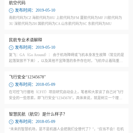
航空代码
发布时间：2019-05-10
南航代码为CZ 海航代码为HU 上航代码为FM 厦航代码为MF 川航代码为
3U 深航代码为ZH 国航代码为CA 山东航代码为SC 东航代码为MU
民航专业术语解释
发布时间：2019-05-10
复飞：GA（Go Around）： 由于机场障碍或飞机本身发生故障（常见的是
起落架放不下来），以及其他不宜降落的条件存在时，飞机中止着陆重新
拉起转入爬升的过程，称为复飞。飞机在着陆前有一个决断高度，在飞机
下降到这...
飞行安全“12345678”
发布时间：2018-05-09
在可控飞行撞地（CFIT）项目研究启动会上，笔者和大家谈了自己对飞行
安全的一些思索，即飞行安全“12345678”。具体来说，就是树立一个理
念、守住两个包线、规避三种差错、活用四条金律、警惕五大态度、用好
六大工具...
智慧民航（航空）是什么样子？
发布时间：2018-05-09
“未来的智慧机场，是不是机器人会把我们全替代了？”，“应当不会！在机