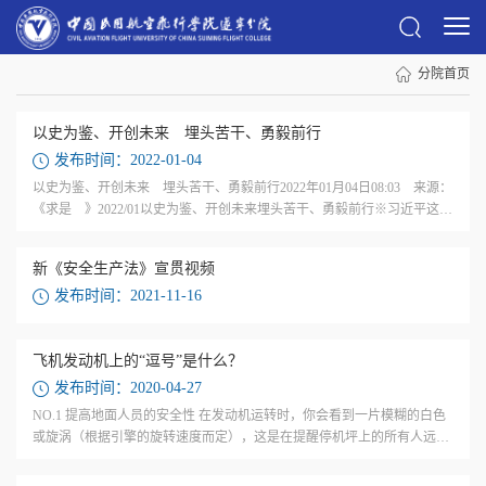
分院首页
以史为鉴、开创未来 埋头苦干、勇毅前行
发布时间：2022-01-04
以史为鉴、开创未来 埋头苦干、勇毅前行2022年01月04日08:03 来源：
《求是 》2022/01以史为鉴、开创未来埋头苦干、勇毅前行※习近平这次
全会听取了中央政治局工作报告，审议通过了《中共中央关于党的百年奋
斗重大成就和历史经验的决议》，作出了关于召开党的第二十次全国代表
新《安全生产法》宣贯视频
大会的决议，圆满完成了各项议程。这次全会是在我们党成立一百年之
发布时间：2021-11-16
际，党领导人民实现第一个百年奋斗目标、向着实现第二个百年奋斗目标
迈进的重...
飞机发动机上的“逗号”是什么？
发布时间：2020-04-27
NO.1 提高地面人员的安全性 在发动机运转时，你会看到一片模糊的白色
或旋涡（根据引擎的旋转速度而定），这是在提醒停机坪上的所有人远离
巨大的喷气引擎。 一般来说，在机场停机坪上会有多架飞机。如果只有一
架飞机的...