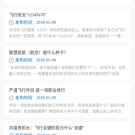
拉起转入爬升的过程，称为复飞。飞机在着陆前有一个决断高度，在飞机
下降到这...
飞行安全“12345678”
发布时间：2018-05-09
在可控飞行撞地（CFIT）项目研究启动会上，笔者和大家谈了自己对飞行
安全的一些思索，即飞行安全“12345678”。具体来说，就是树立一个理
念、守住两个包线、规避三种差错、活用四条金律、警惕五大态度、用好
六大工具...
智慧民航（航空）是什么样子？
发布时间：2018-05-09
“未来的智慧机场，是不是机器人会把我们全替代了？”，“应当不会！在机
器人到来之前，一些掌握先进科技手段的大公司会首先取代你们”这是在
一次给机场管理人员讲课时我对问题的答复。12月20日，阿里云在云栖大
会北...
严谨飞行作风 是一场职业修行
发布时间：2018-05-09
作风一词经常出现在我们的工作和生活中，但作风具体指什么？如何分类
和归类？包含哪些要素？相信很多人并不十分清楚，或者认知上存在泛概
念化、偏面化和标签化等，对作风建设带来不利影响。 “作风”是指群体或
个人在...
刘清贵机长：飞行关键阶段为什么“关键”