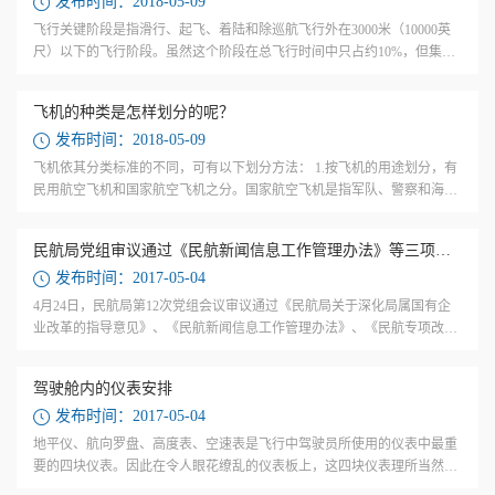
发布时间：2018-05-09
飞行关键阶段是指滑行、起飞、着陆和除巡航飞行外在3000米（10000英
尺）以下的飞行阶段。虽然这个阶段在总飞行时间中只占约10%，但集中
了大多数飞行安全风险。为什么要用“关键”这个词？笔者认为，这是基于
风险的可...
飞机的种类是怎样划分的呢？
发布时间：2018-05-09
飞机依其分类标准的不同，可有以下划分方法： 1.按飞机的用途划分，有
民用航空飞机和国家航空飞机之分。国家航空飞机是指军队、警察和海关
等使用的飞机，民用航空飞机主要是指民用飞机和直升飞机，民用飞机指
民用的客...
民航局党组审议通过《民航新闻信息工作管理办法》等三项改革举措
发布时间：2017-05-04
4月24日，民航局第12次党组会议审议通过《民航局关于深化局属国有企
业改革的指导意见》、《民航新闻信息工作管理办法》、《民航专项改革
任务督查办法（试行）》。 打破行业壁垒，做强做优局属国有企业 会议
指出，改革...
驾驶舱内的仪表安排
发布时间：2017-05-04
地平仪、航向罗盘、高度表、空速表是飞行中驾驶员所使用的仪表中最重
要的四块仪表。因此在令人眼花缭乱的仪表板上，这四块仪表理所当然地
被安排到驾驶员座位的正前方，使驾驶员很容易看到它们显示的数据。如