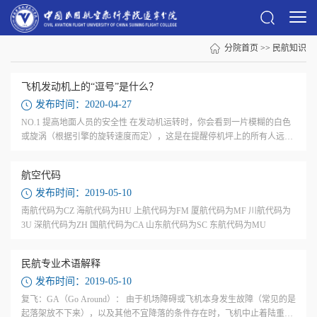
分院首页
>>
民航知识
飞机发动机上的“逗号”是什么？
发布时间：2020-04-27
NO.1 提高地面人员的安全性 在发动机运转时，你会看到一片模糊的白色
或旋涡（根据引擎的旋转速度而定），这是在提醒停机坪上的所有人远离
巨大的喷气引擎。 一般来说，在机场停机坪上会有多架飞机。如果只有一
架飞机的...
航空代码
发布时间：2019-05-10
南航代码为CZ 海航代码为HU 上航代码为FM 厦航代码为MF 川航代码为
3U 深航代码为ZH 国航代码为CA 山东航代码为SC 东航代码为MU
民航专业术语解释
发布时间：2019-05-10
复飞：GA（Go Around）： 由于机场障碍或飞机本身发生故障（常见的是
起落架放不下来），以及其他不宜降落的条件存在时，飞机中止着陆重新