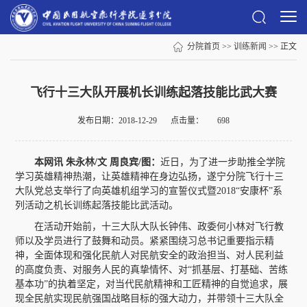
分院首页
>>
训练新闻
>> 正文
飞行十三大队开展机长训练起落技能比武大赛
发布日期：2018-12-29
点击量：
698
本网讯 朱永林/
文
周良宾
/图：
近日，为了进一步助推全学院
学习英雄精神热潮，让英雄精神在身边弘扬，遂宁分院飞行十三
大队党总支举行了向英雄机组学习的宣誓仪式暨2018“安康杯”系
列活动之机长训练起落技能比武活动。
在活动开始前，十三大队大队长钟伟、政委何小林对飞行教
师以及学员进行了鼓舞和动员。紧紧围绕习总书记重要指示精
神，全面体现和强化民航人对民航安全的政治担当、对人民利益
的高度负责、对服务人民的真挚情怀、对“抓基层、打基础、苦练
基本功”的执着坚定，对当代民航精神和工匠精神的自觉追求，展
现全民航实现民航强国战略目标的强大动力，并带领十三大队全