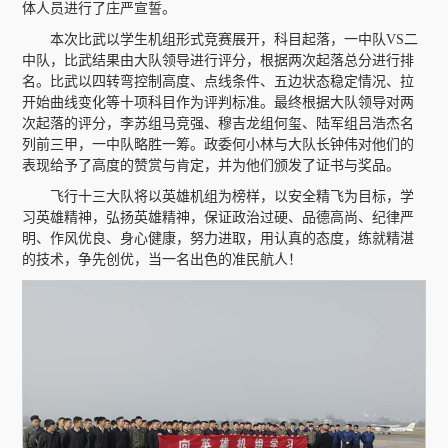
体人员进行了庄严宣誓。
本次比武以学生机组形式竞赛展开，科目起落，一中队VS二
中队，比武结果由大队领导进行评分，根据两次起落总分进行排
名。比武以四转弯控制高度、点线条件、五边状态稳定情况、拉
开始曲线变化等十项科目作为评判标准。最终根据大队领导对两
次起落的评分，李苏组马竞强、穆吉龙组何玺、陆军组吕浩杰名
列前三甲，一中队略胜一筹。政委何小林与大队长钟伟对他们的
表现给予了高度的赞赏与肯定，并为他们颁发了证书与奖品。
飞行十三大队将以英雄机组为榜样，以安全精飞为目标，学
习英雄精神，弘扬英雄精神，保证政治过硬、品德高尚、纪律严
明、作风优良、身心健康，努力进取，用认真的态度，练就精湛
的技术，争先创优，当一名出色的准民航人！