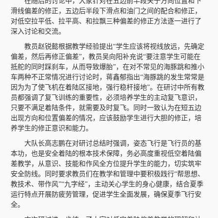
在随后的讨论中，大家针对在五边前半段关于方向位置和下
滑线偏差的修正，五边后半段下滑点和油门之间的配合和修正，
对低空拉平低、拉平高、和拉飘三种偏差的修正方法逐一进行了
深入讨论和交流。
教员赵锐懿根据教学经验提出“学生应该将视线放远，先确定
偏差，然后再修正偏差”，教员吴向阳补充说“要注意学生可能在
抵舵的同时踩刹车，从而导致爆胎”，在对不常见的海豚跳和推小
车两种不正常情况进行讨论时，蒋鑫郁指出“海豚跳的发生常常是
因为为了使飞机在着陆区接地，强行稳杆接地”。在研讨中所有教
员都强调了复飞训练的重要性，必须培养学生的主动复飞意识，
只要不满足着陆条件，就需要及时复飞。同时一致认为在短五边
出现方向和位置偏差的情况，应该鼓励学生进行大胆的修正，培
养学生的修正意识和能力。
大队长高志鹏在对研讨总结时强调，姿态飞行是飞行员的基
本功，也是安全着陆的根本技术保障，务必高度重视低空着陆偏
差教学，从意识、技能和作风全方位提升学生的能力，切实筑牢
安全防线。同时要求教员们在教学和管理中要积极践行“帮思想、
教技术、带作风”“九字经”，主动关心学生的身心健康，结合夏季
运行特点开展防疲劳管理，促进学生全面发展，确保夏季飞行安
全。