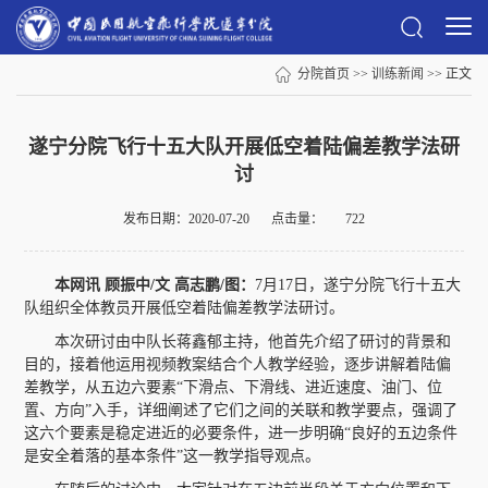
分院首页
>>
训练新闻
>> 正文
遂宁分院飞行十五大队开展低空着陆偏差教学法研
讨
发布日期：2020-07-20
点击量：
722
本网讯 顾振中/文 高志鹏/图：
7月17日，遂宁分院飞行十五大
队组织全体教员开展低空着陆偏差教学法研讨。
本次研讨由中队长蒋鑫郁主持，他首先介绍了研讨的背景和
目的，接着他运用视频教案结合个人教学经验，逐步讲解着陆偏
差教学，从五边六要素“下滑点、下滑线、进近速度、油门、位
置、方向”入手，详细阐述了它们之间的关联和教学要点，强调了
这六个要素是稳定进近的必要条件，进一步明确“良好的五边条件
是安全着落的基本条件”这一教学指导观点。